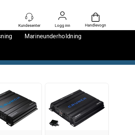
Handlevogn
Logg inn
sning
Marineunderholdning