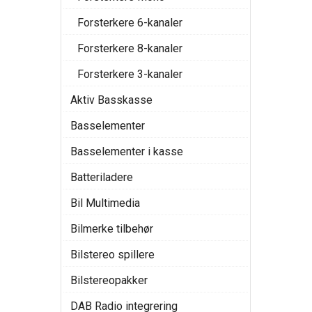
Forsterkere 6-kanaler
Forsterkere 8-kanaler
Forsterkere 3-kanaler
Aktiv Basskasse
Basselementer
Basselementer i kasse
Batteriladere
Bil Multimedia
Bilmerke tilbehør
Bilstereo spillere
Bilstereopakker
DAB Radio integrering