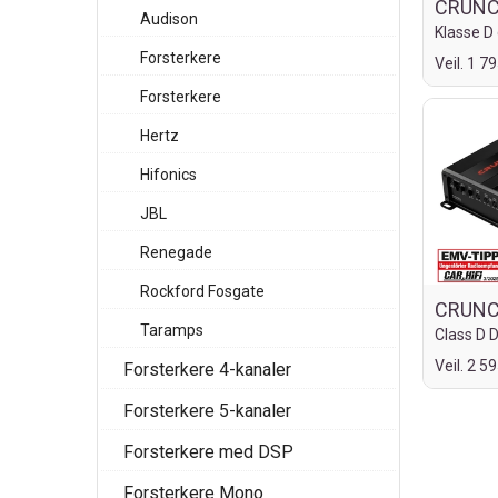
CRUNC
Audison
Forsterkere
Veil. 1 79
Forsterkere
Hertz
Hifonics
JBL
Renegade
Rockford Fosgate
Taramps
Veil. 2 59
Forsterkere 4-kanaler
Forsterkere 5-kanaler
Forsterkere med DSP
Forsterkere Mono