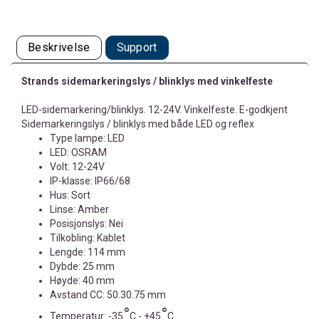
Beskrivelse
Support
Strands sidemarkeringslys / blinklys med vinkelfeste
LED-sidemarkering/blinklys. 12-24V. Vinkelfeste. E-godkjent
Sidemarkeringslys / blinklys med både LED og reflex
Type lampe: LED
LED: OSRAM
Volt: 12-24V
IP-klasse: IP66/68
Hus: Sort
Linse: Amber
Posisjonslys: Nei
Tilkobling: Kablet
Lengde: 114 mm
Dybde: 25 mm
Høyde: 40 mm
Avstand CC: 50.30.75 mm
°
°
Temperatur: -35
C - +45
C