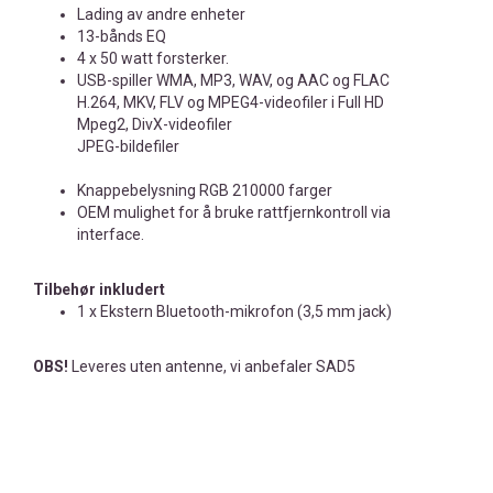
Lading av andre enheter
13-bånds EQ
4 x 50 watt forsterker.
USB-spiller WMA, MP3, WAV, og AAC og FLAC
H.264, MKV, FLV og MPEG4-videofiler i Full HD
Mpeg2, DivX-videofiler
JPEG-bildefiler
Knappebelysning RGB 210000 farger
OEM mulighet for å bruke rattfjernkontroll via
interface.
Tilbehør inkludert
1 x Ekstern Bluetooth-mikrofon (3,5 mm jack)
OBS!
Leveres uten antenne, vi anbefaler SAD5