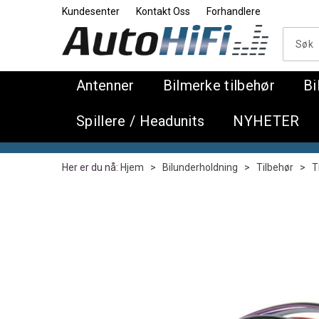
Kundesenter
Kontakt Oss
Forhandlere
Antenner
Bilmerke tilbehør
Bi
Spillere / Headunits
NYHETER
Her er du nå:
Hjem
>
Bilunderholdning
>
Tilbehør
>
T