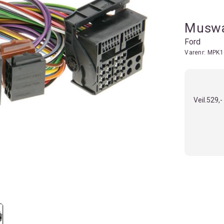
Muswa
Ford
Varenr:
MPK1
Veil.
529,-