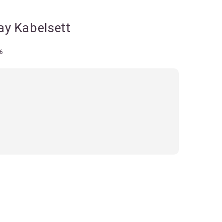
y Kabelsett
6