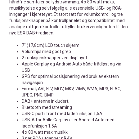
håndfrie samtaler og lydstrømming, 4 x 80 watt maks,
musikkytelse og selvfølgelig alle essensielle USB- og RCA-
innganger i kjøretøyet. Et stort ratt for volumkontroll og tre
funksjonsknapper på kontrollpanelet og kompatibilitet med
analoge rattfjernkontroller utfyller brukervennligheten til den
nye ESX DAB+ radioen.
7" (17,8cm) LCD touch skjerm
Volumhjul med godt grep
2 funksjonsknapper ved displayet.
Apple Carplay og Android Auto både trådløst og via
USB
GPS for optimal posisjonering ved bruk av ekstern
navigasjon
Format; AVI, FLV, MOV, MKV, WMV, WMA, MP3, FLAC,
JPEG, PNG, BMP
DAB+ antenne inkludert.
Bluetooth med streaming
USB-C port i front med ladefunksjon 1,5A
USB-A for Aplle Carplay eller Android Auto med
ladefunksjon 1,5A
4 x 80 watt max musikk
3 par RCA utganger på 4V