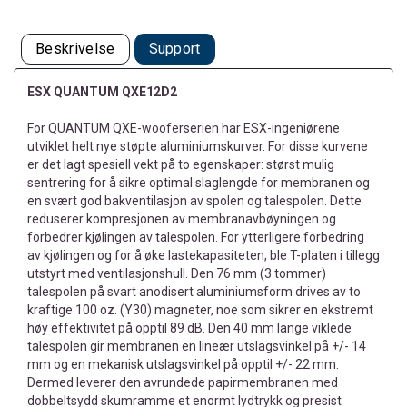
Beskrivelse
Support
ESX QUANTUM QXE12D2
For QUANTUM QXE-wooferserien har ESX-ingeniørene
utviklet helt nye støpte aluminiumskurver. For disse kurvene
er det lagt spesiell vekt på to egenskaper: størst mulig
sentrering for å sikre optimal slaglengde for membranen og
en svært god bakventilasjon av spolen og talespolen. Dette
reduserer kompresjonen av membranavbøyningen og
forbedrer kjølingen av talespolen. For ytterligere forbedring
av kjølingen og for å øke lastekapasiteten, ble T-platen i tillegg
utstyrt med ventilasjonshull. Den 76 mm (3 tommer)
talespolen på svart anodisert aluminiumsform drives av to
kraftige 100 oz. (Y30) magneter, noe som sikrer en ekstremt
høy effektivitet på opptil 89 dB. Den 40 mm lange viklede
talespolen gir membranen en lineær utslagsvinkel på +/- 14
mm og en mekanisk utslagsvinkel på opptil +/- 22 mm.
Dermed leverer den avrundede papirmembranen med
dobbeltsydd skumramme et enormt lydtrykk og presist