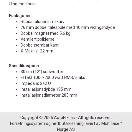
klingende bass.
Funksjoner
Robust aluminiumskurv
76 mm dobbel talespole med 40 mm viklingshøyde
Dobbel magnet med 5,6 kg
Ventilert polkjerne
Dobbeltsømbar kant
X-Max +/- 22 mm
Spesifikasjoner
30 cm (12”) subwoofer
Effekt 1000/2000 watt RMS/maks
Impedans 2+2 O
Installasjonsdybde 185 mm
Installasjonsdiameter 285 mm
Copyright © 2026 AutoHiFi as - All rights reserved
Forretningssystem
og
nettbutikkløsning
levert av
Multicase™
Norge AS