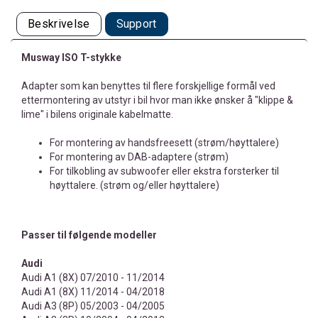
Beskrivelse
Support
Musway ISO T-stykke
Adapter som kan benyttes til flere forskjellige formål ved
ettermontering av utstyr i bil hvor man ikke ønsker å "klippe &
lime" i bilens originale kabelmatte.
For montering av handsfreesett (strøm/høyttalere)
For montering av DAB-adaptere (strøm)
For tilkobling av subwoofer eller ekstra forsterker til
høyttalere. (strøm og/eller høyttalere)
Passer til følgende modeller
Audi
Audi A1 (8X) 07/2010 - 11/2014
Audi A1 (8X) 11/2014 - 04/2018
Audi A3 (8P) 05/2003 - 04/2005