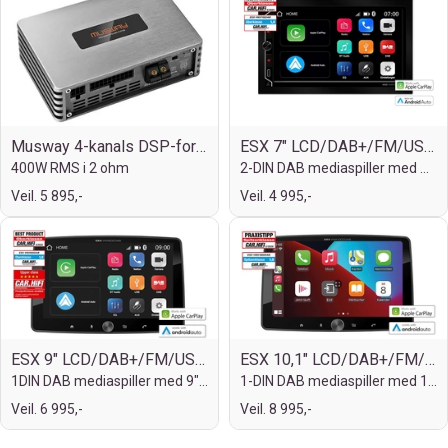
Musway 4-kanals DSP-forsterker
ESX 7" LCD/DAB+/FM/USB/SD/BT
400W RMS i 2 ohm
2-DIN DAB mediaspiller med masse utstyr
Veil. 5 895,-
Veil. 4 995,-
ESX 9" LCD/DAB+/FM/USB/SD/BT
ESX 10,1" LCD/DAB+/FM/USB/SD/BT
1DIN DAB mediaspiller med 9" touchskjerm
1-DIN DAB mediaspiller med 10,1" skjerm
Veil. 6 995,-
Veil. 8 995,-