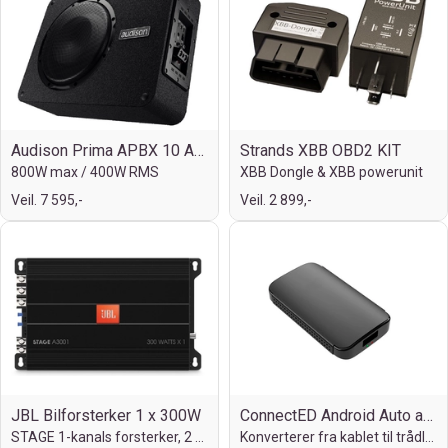
Audison Prima APBX 10 AS2 10" Subwoofer
Strands XBB OBD2 KIT
800W max / 400W RMS
XBB Dongle & XBB powerunit
Veil. 7 595,-
Veil. 2 899,-
JBL Bilforsterker 1 x 300W
ConnectED Android Auto adapter
STAGE 1-kanals forsterker, 2 Ohm stabil
Konverterer fra kablet til trådløs