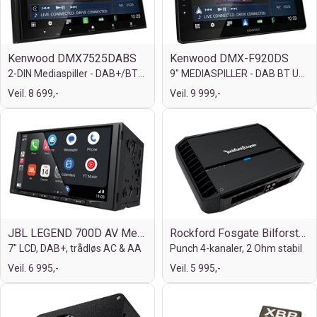
Kenwood DMX7525DABS
Kenwood DMX-F920DS
2-DIN Mediaspiller - DAB+/BT/USB
9" MEDIASPILLER - DAB BT USB/IPHONE
Veil. 8 699,-
Veil. 9 999,-
JBL LEGEND 700D AV Media Receiver
Rockford Fosgate Bilforsterker 4 x100W
7" LCD, DAB+, trådløs AC & AA
Punch 4-kanaler, 2 Ohm stabil
Veil. 6 995,-
Veil. 5 995,-