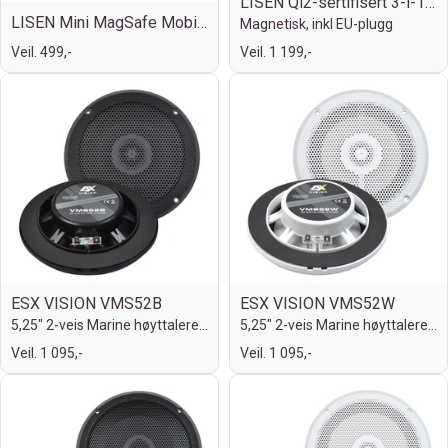
LISEN Qi2-sertifisert 3-i-1 lader
LISEN Mini MagSafe Mobilholder
Magnetisk, inkl EU-plugg
Veil. 499,-
Veil. 1 199,-
ESX VISION VMS52B
ESX VISION VMS52W
5,25" 2-veis Marine høyttalere, Sort
5,25" 2-veis Marine høyttalere, Hvit
Veil. 1 095,-
Veil. 1 095,-