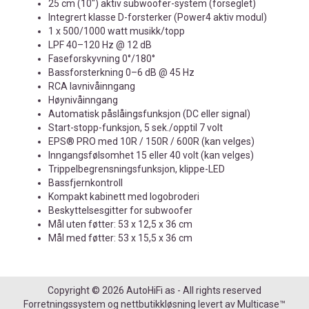
25 cm (10") aktiv subwoofer-system (forseglet)
Integrert klasse D-forsterker (Power4 aktiv modul)
1 x 500/1000 watt musikk/topp
LPF 40–120 Hz @ 12 dB
Faseforskyvning 0°/180°
Bassforsterkning 0–6 dB @ 45 Hz
RCA lavnivåinngang
Høynivåinngang
Automatisk påslåingsfunksjon (DC eller signal)
Start-stopp-funksjon, 5 sek./opptil 7 volt
EPS® PRO med 10R / 150R / 600R (kan velges)
Inngangsfølsomhet 15 eller 40 volt (kan velges)
Trippelbegrensningsfunksjon, klippe-LED
Bassfjernkontroll
Kompakt kabinett med logobroderi
Beskyttelsesgitter for subwoofer
Mål uten føtter: 53 x 12,5 x 36 cm
Mål med føtter: 53 x 15,5 x 36 cm
Copyright © 2026 AutoHiFi as - All rights reserved
Forretningssystem
og
nettbutikkløsning
levert av
Multicase™