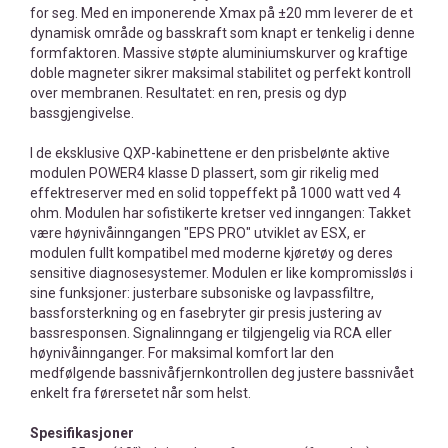
for seg. Med en imponerende Xmax på ±20 mm leverer de et
dynamisk område og basskraft som knapt er tenkelig i denne
formfaktoren. Massive støpte aluminiumskurver og kraftige
doble magneter sikrer maksimal stabilitet og perfekt kontroll
over membranen. Resultatet: en ren, presis og dyp
bassgjengivelse.
I de eksklusive QXP-kabinettene er den prisbelønte aktive
modulen POWER4 klasse D plassert, som gir rikelig med
effektreserver med en solid toppeffekt på 1000 watt ved 4
ohm. Modulen har sofistikerte kretser ved inngangen: Takket
være høynivåinngangen "EPS PRO" utviklet av ESX, er
modulen fullt kompatibel med moderne kjøretøy og deres
sensitive diagnosesystemer. Modulen er like kompromissløs i
sine funksjoner: justerbare subsoniske og lavpassfiltre,
bassforsterkning og en fasebryter gir presis justering av
bassresponsen. Signalinngang er tilgjengelig via RCA eller
høynivåinnganger. For maksimal komfort lar den
medfølgende bassnivåfjernkontrollen deg justere bassnivået
enkelt fra førersetet når som helst.
Spesifikasjoner