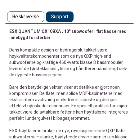
Beskrivelse
Support
ESX QUANTUM QX10BXA
, 10" subwoofer i flat kasse med
innebygd forsterker
Dens kompakte design er bedragersk: takket være
høykvalitetskomponenter som de nye QXP high-end
subwooferne og kraftige 460-watts klasse D bassmoduler,
leverer de førsteklasses ytelse og håndterer uanstrengt selv
de dypeste bassangrepene.
Bare den betydelige vekten viser at det ikke er gjort noen
kompromisser. De flate, men solide MDF-kabinettene med
ekstra intern avstivning er ekstremt robuste og demper
effektivt uønskede resonanser. En spesielt praktisk funksjon:
takket være de avtakbare føttene kan høyttalerne integreres
perfekt i undergulvet i bilbagasjerommet.
ESX-høyttalerne bruker de nye, revolusjonerende QXP flate
subwooferne – slanke, høytytende drivere som er i en klasse