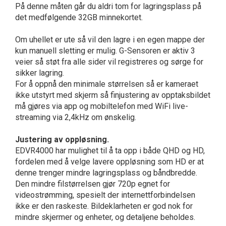
På denne måten går du aldri tom for lagringsplass på
det medfølgende 32GB minnekortet.
Om uhellet er ute så vil den lagre i en egen mappe der
kun manuell sletting er mulig. G-Sensoren er aktiv 3
veier så støt fra alle sider vil registreres og sørge for
sikker lagring.
For å oppnå den minimale størrelsen så er kameraet
ikke utstyrt med skjerm så finjustering av opptaksbildet
må gjøres via app og mobiltelefon med WiFi live-
streaming via 2,4kHz om ønskelig.
Justering av oppløsning.
EDVR4000 har mulighet til å ta opp i både QHD og HD,
fordelen med å velge lavere oppløsning som HD er at
denne trenger mindre lagringsplass og båndbredde.
Den mindre filstørrelsen gjør 720p egnet for
videostrømming, spesielt der internettforbindelsen
ikke er den raskeste. Bildeklarheten er god nok for
mindre skjermer og enheter, og detaljene beholdes.