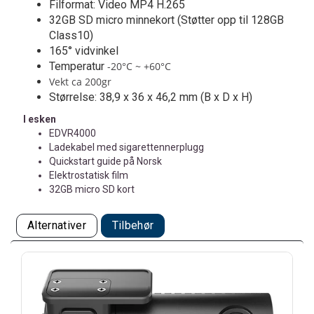
Filformat: Video MP4 H.265
32GB SD micro minnekort (Støtter opp til 128GB
Class10)
165° vidvinkel
Temperatur
-20°C ~ +60°C
Vekt ca 200gr
Størrelse: 38,9 x 36 x 46,2 mm (B x D x H)
I esken
EDVR4000
Ladekabel med sigarettennerplugg
Quickstart guide på Norsk
Elektrostatisk film
32GB micro SD kort
Alternativer
Tilbehør