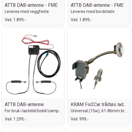
ATTB DAB-antenne - FME
ATTB DAB-antenne - FME
Leveres med veggfeste
Leveres med bordstativ
Veil. 1 899,-
Veil. 1 899,-
ATTB DAB-antenne
KRAM Fix2Car trådløs lader
For bruk i lastebil/bobil/camping/båt
Universal (15w), 61-86mm bredde
Veil. 1 299,-
Veil. 999,-