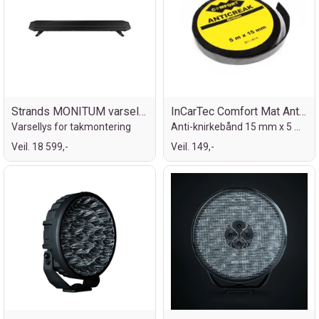
Strands MONITUM varsellys 120 cm
InCarTec Comfort Mat Anti-knirkebånd
Varsellys for takmontering
Anti-knirkebånd 15 mm x 5 m rull
Veil. 18 599,-
Veil. 149,-